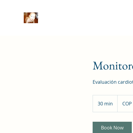
Monitore
Evaluación cardio
60,000
Colombian
30 min
3
COP 
pesos
0
m
i
Book Now
n